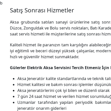
b
Satış Sonrası Hizmetler
Aksa grubunda satılan sanayi ürünlerine satış sonr
Düzce, Zonguldak ve Bolu servis noktaları, Batı Karade
saat servis hizmeti ile müşterilerine satış sonrası hi
Kaliteli hizmet ile paranızın tam karşılığını alabileceğ
iyi eğitimli ve beceri düzeyi yüksek çalışanlar, modern
hızlı ve güvenilir hizmet sunmaktadır.
Gülerler Elektrik Aksa Servisini Tercih Etmeniz İçi
Aksa Jeneratör kalite standartlarında ve teknik ta
Hizmet kalitesi ve bakım sonrası işlemler düşünüld
Aksa jeneratörlerini çok iyi bilen ve düzenli olarak 
7 gün 24 saat hizmet ve verilen hizmet sorumlul
Uzmanlar tarafından yapılan periyodik bakıml
jeneratör onarım giderleri