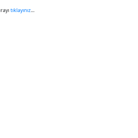
urayı
tıklayınız
...